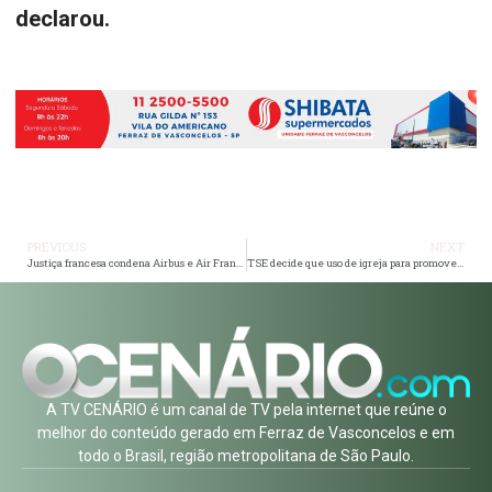
declarou.
PREVIOUS
NEXT
Justiça francesa condena Airbus e Air France por tragédia do voo AF447 após 17 anos
TSE decide que uso de igreja para promover candidaturas configura abuso de poder eleitoral
A TV CENÁRIO é um canal de TV pela internet que reúne o
melhor do conteúdo gerado em Ferraz de Vasconcelos e em
todo o Brasil, região metropolitana de São Paulo.