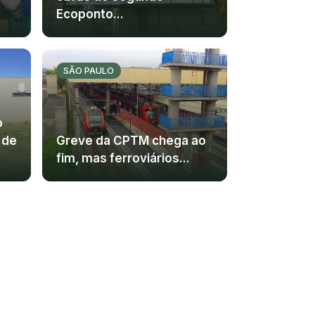
Ecoponto...
SÃO PAULO
o
 de
Greve da CPTM chega ao
fim, mas ferroviários...