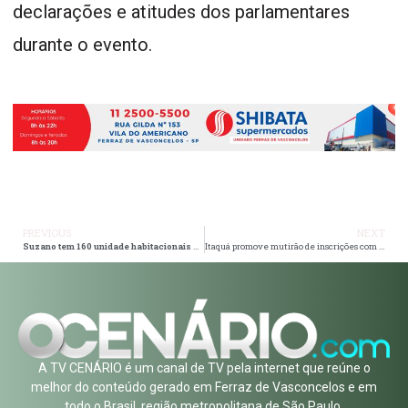
declarações e atitudes dos parlamentares
durante o evento.
PREVIOUS
NEXT
Suzano tem 160 unidade habitacionais aprovadas no ‘Programa Casa Paulista’
Itaquá promove mutirão de inscrições com 600 vagas para atividades esportivas na próxima quinta (27)
A TV CENÁRIO é um canal de TV pela internet que reúne o
melhor do conteúdo gerado em Ferraz de Vasconcelos e em
todo o Brasil, região metropolitana de São Paulo.