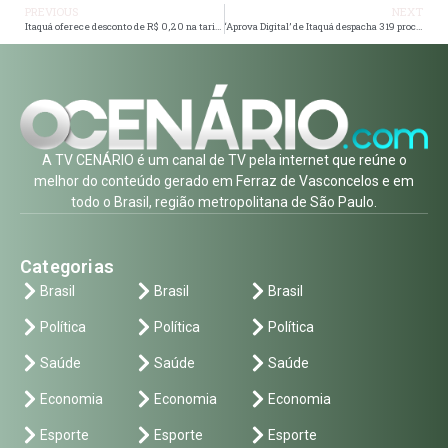
PREVIOUS
NEXT
Itaquá oferece desconto de R$ 0,20 na tarifa para quem usar o cartão Viaja Fácil
‘Aprova Digital’ de Itaquá despacha 319 processos públicos desde outubro
A TV CENÁRIO é um canal de TV pela internet que reúne o
melhor do conteúdo gerado em Ferraz de Vasconcelos e em
todo o Brasil, região metropolitana de São Paulo.
Categorias
Brasil
Brasil
Brasil
Política
Política
Política
Saúde
Saúde
Saúde
Economia
Economia
Economia
Esporte
Esporte
Esporte