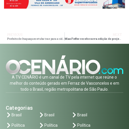
PREVIOUS
NEXT
Prefeito de Itaquaquecetuba traz para a cidade o maior rodeio de portas abertas do Brasil
Max Feffer recebe nova edição do projeto ‘Hip Hop no Parque’ neste domingo
A TV CENÁRIO é um canal de TV pela internet que reúne o
melhor do conteúdo gerado em Ferraz de Vasconcelos e em
todo o Brasil, região metropolitana de São Paulo.
Categorias
Brasil
Brasil
Brasil
Política
Política
Política