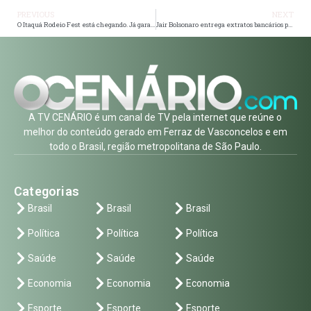
PREVIOUS
NEXT
O Itaquá Rodeio Fest está chegando. Já garantiu seus ingressos? 🐴🎟️
Jair Bolsonaro entrega extratos bancários para o STF após quebra de sigilo
A TV CENÁRIO é um canal de TV pela internet que reúne o
melhor do conteúdo gerado em Ferraz de Vasconcelos e em
todo o Brasil, região metropolitana de São Paulo.
Categorias
Brasil
Brasil
Brasil
Política
Política
Política
Saúde
Saúde
Saúde
Economia
Economia
Economia
Esporte
Esporte
Esporte