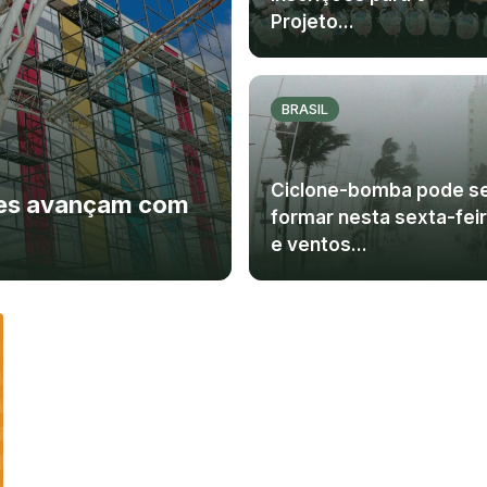
Projeto...
BRASIL
Ciclone-bomba pode s
ões avançam com
formar nesta sexta-fei
e ventos...