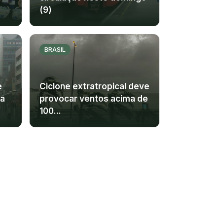
(9)
BRASIL
e
Ciclone extratropical deve
ra
provocar ventos acima de
100...