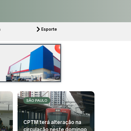
a
Esporte
SÃO PAULO
CPTM terá alteração na
circulação neste domingo