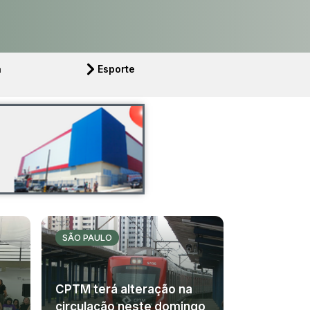
a
Esporte
SÃO PAULO
CPTM terá alteração na
circulação neste domingo