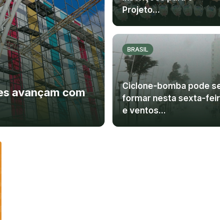
Projeto...
BRASIL
Ciclone-bomba pode s
ões avançam com
formar nesta sexta-fei
e ventos...