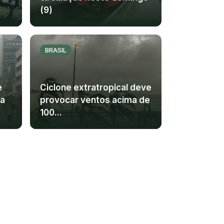
(9)
BRASIL
e
Ciclone extratropical deve
ra
provocar ventos acima de
100...