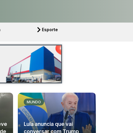
a
Esporte
MUNDO
eve
Lula anuncia que vai
 de
conversar com Trump