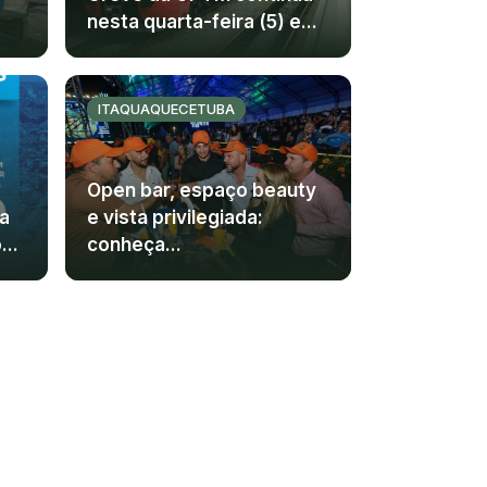
nesta quarta-feira (5) e...
ITAQUAQUECETUBA
Open bar, espaço beauty
a
e vista privilegiada:
..
conheça...