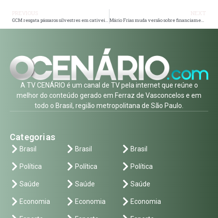
PREVIOUS
NEXT
GCM resgata pássaros silvestres em cativeiro no Miguel Badra
Mário Frias muda versão sobre financiamento de filme de Bolsonaro após áudio envolvendo Flávio e banqueiro investigado
A TV CENÁRIO é um canal de TV pela internet que reúne o
melhor do conteúdo gerado em Ferraz de Vasconcelos e em
todo o Brasil, região metropolitana de São Paulo.
Categorias
Brasil
Brasil
Brasil
Política
Política
Política
Saúde
Saúde
Saúde
Economia
Economia
Economia