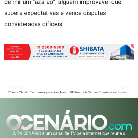
definir um “azarão”, alguém improvável que
supera expectativas e vence disputas
consideradas difíceis.
PREVIOUS
NEXT
PF mira Cláudio Castro em operação sobre suposto esquema bilionário de fraudes fiscais ligado à Refit
MP denuncia Sidney Oliveira e ex-fiscais por suposto esquema bilionário de fraudes tributárias em São Paulo
A TV CENÁRIO é um canal de TV pela internet que reúne o