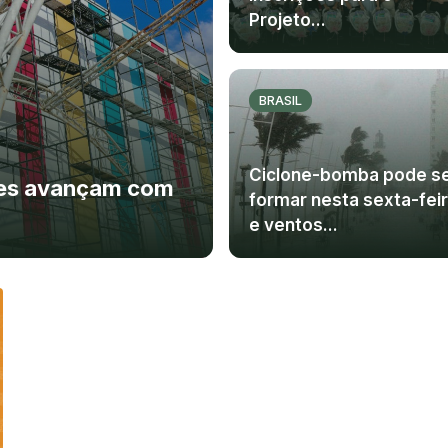
Projeto...
BRASIL
Ciclone-bomba pode s
ões avançam com
formar nesta sexta-fei
e ventos...