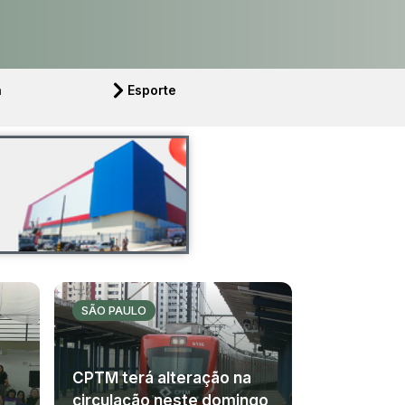
a
Esporte
SÃO PAULO
CPTM terá alteração na
circulação neste domingo