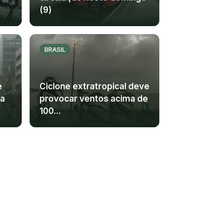
(9)
BRASIL
e
Ciclone extratropical deve
ra
provocar ventos acima de
100...