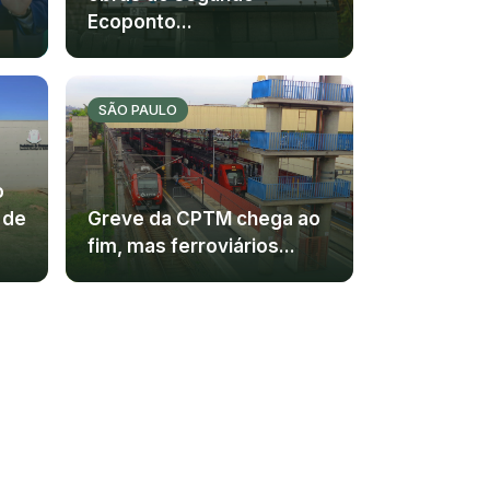
Ecoponto...
SÃO PAULO
o
 de
Greve da CPTM chega ao
fim, mas ferroviários...