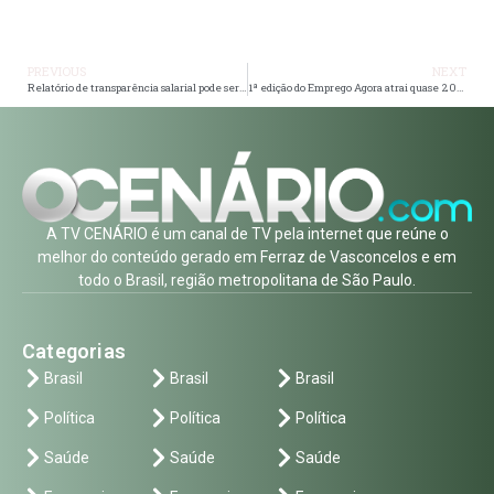
PREVIOUS
NEXT
Relatório de transparência salarial pode ser feito a partir dessa segunda (22)
1ª edição do Emprego Agora atrai quase 200 candidatos na Prefeitura de Ferraz de Vasconcelos
A TV CENÁRIO é um canal de TV pela internet que reúne o
melhor do conteúdo gerado em Ferraz de Vasconcelos e em
todo o Brasil, região metropolitana de São Paulo.
Categorias
Brasil
Brasil
Brasil
Política
Política
Política
Saúde
Saúde
Saúde