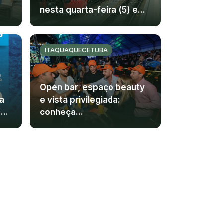
nesta quarta-feira (5) e...
ITAQUAQUECETUBA
Open bar, espaço beauty
a
e vista privilegiada:
..
conheça...