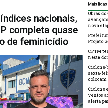
Mais lidas
Obras do
índices nacionais,
avançam 
nova eta
SP completa quase
Prefeitur
o de feminicídio
Projeto 
CPTM ter
neste do
Ciclone-
sexta-fei
colocam 
Ciclone 
ventos a
alerta pa