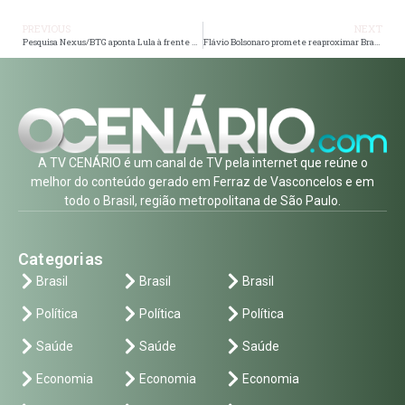
PREVIOUS
NEXT
Pesquisa Nexus/BTG aponta Lula à frente em cenários de segundo turno e mostra empate técnico na rejeição com Flávio Bolsonaro
Flávio Bolsonaro promete reaproximar Brasil de Israel e diz que transferirá embaixada para Jerusalém se eleito
A TV CENÁRIO é um canal de TV pela internet que reúne o
melhor do conteúdo gerado em Ferraz de Vasconcelos e em
todo o Brasil, região metropolitana de São Paulo.
Categorias
Brasil
Brasil
Brasil
Política
Política
Política
Saúde
Saúde
Saúde
Economia
Economia
Economia