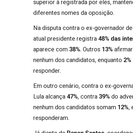
superior à registrada por eles, mant
diferentes nomes da oposição.
Na disputa contra o ex-governador de
atual presidente registra
48% das int
aparece com
38%
. Outros
13%
afirmar
nenhum dos candidatos, enquanto
2%
responder.
Em outro cenário, contra o ex-govern
Lula alcança
47%
, contra
39%
do adver
nenhum dos candidatos somam
12%
,
responderam.
Já diante de
Renan Santos
, coordena