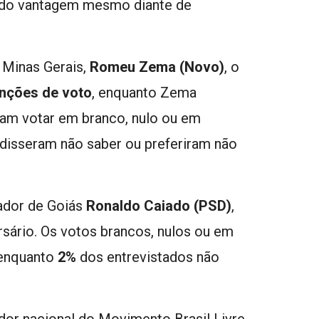
endo vantagem mesmo diante de
 Minas Gerais,
Romeu Zema (Novo)
, o
enções de voto
, enquanto Zema
am votar em branco, nulo ou em
disseram não saber ou preferiram não
ador de Goiás
Ronaldo Caiado (PSD)
,
sário. Os votos brancos, nulos ou em
 enquanto
2%
dos entrevistados não
dor nacional do Movimento Brasil Livre