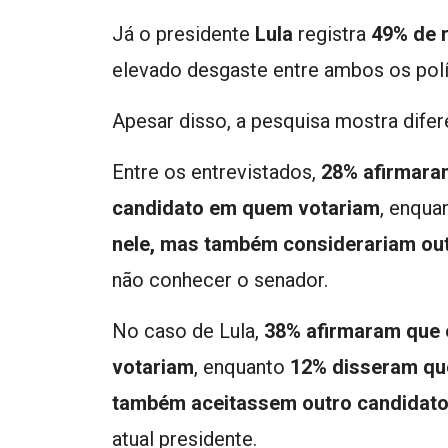
Já o presidente
Lula
registra
49% de r
elevado desgaste entre ambos os polí
Apesar disso, a pesquisa mostra difer
Entre os entrevistados,
28% afirmaram
candidato em quem votariam
, enqua
nele, mas também considerariam ou
não conhecer o senador.
No caso de Lula,
38% afirmaram que 
votariam
, enquanto
12% disseram que
também aceitassem outro candidat
atual presidente.