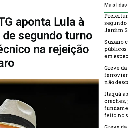
Mais lidas
Prefeitur
G aponta Lula à
segundo 
Jardim S
s de segundo turno
Suzano c
cnico na rejeição
públicos
em espec
aro
Greve da
ferroviá
não desc
Itaquá a
creches, 
fundamen
feito no 
Greve da