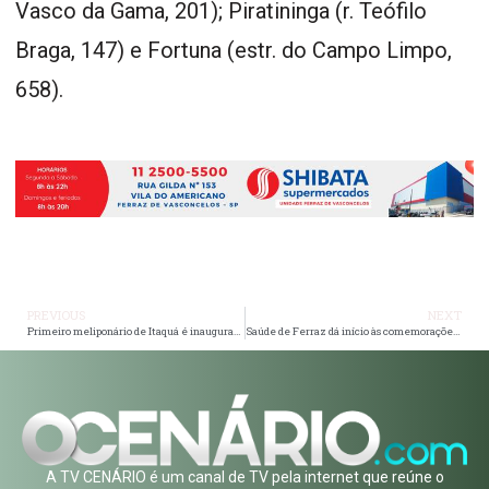
Vasco da Gama, 201); Piratininga (r. Teófilo
Braga, 147) e Fortuna (estr. do Campo Limpo,
658).
PREVIOUS
NEXT
Primeiro meliponário de Itaquá é inaugurado no Parque Ecológico
Saúde de Ferraz dá início às comemorações do Junho Violeta Contra a Violência da Pessoa Idosa
A TV CENÁRIO é um canal de TV pela internet que reúne o