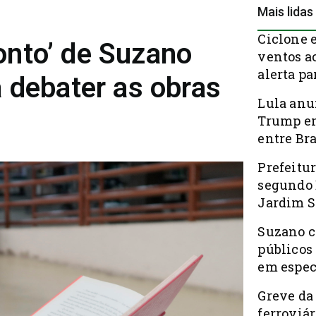
Mais lidas
Ciclone 
nto’ de Suzano
ventos a
alerta pa
 debater as obras
Lula anu
Trump em
entre Bra
Prefeitur
segundo 
Jardim S
Suzano c
públicos
em espec
Greve da
ferroviá