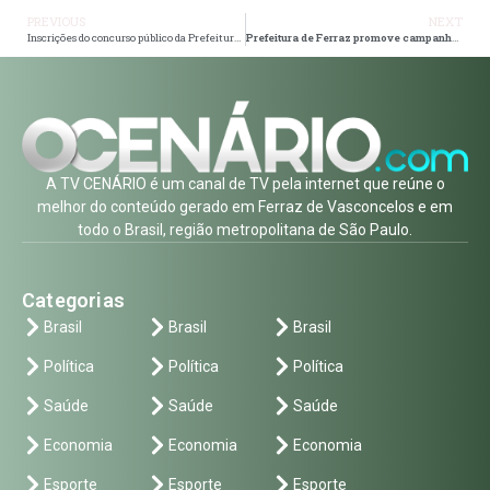
PREVIOUS
NEXT
Inscrições do concurso público da Prefeitura de Ferraz terminam no dia 8
Prefeitura de Ferraz promove campanha Maio Amarelo “No Trânsito, Escolha a Vida”
A TV CENÁRIO é um canal de TV pela internet que reúne o
melhor do conteúdo gerado em Ferraz de Vasconcelos e em
todo o Brasil, região metropolitana de São Paulo.
Categorias
Brasil
Brasil
Brasil
Política
Política
Política
Saúde
Saúde
Saúde
Economia
Economia
Economia
Esporte
Esporte
Esporte