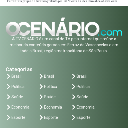
Ferraz terá parque de diversão gratuito por cinco horas no Dia das Crianças
40ª Festa da Uva Fina abre shows com Zé Neto e Cristiano
A TV CENÁRIO é um canal de TV pela internet que reúne o
melhor do conteúdo gerado em Ferraz de Vasconcelos e em
todo o Brasil, região metropolitana de São Paulo.
Categorias
Brasil
Brasil
Brasil
Política
Política
Política
Saúde
Saúde
Saúde
Economia
Economia
Economia
Esporte
Esporte
Esporte