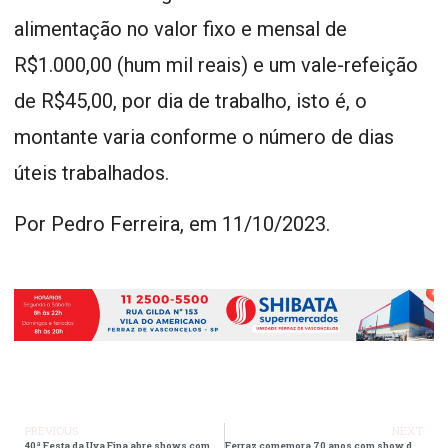
alimentação no valor fixo e mensal de
R$1.000,00 (hum mil reais) e um vale-refeição
de R$45,00, por dia de trabalho, isto é, o
montante varia conforme o número de dias
úteis trabalhados.
Por Pedro Ferreira, em 11/10/2023.
PREVIOUS
NEXT
40ª Festa da Uva Fina abre shows com Zé Neto e Cristiano
Ferraz comemora 70 anos com show de Maiara e Maraisa e Desfile Cívico