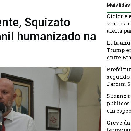
Mais lidas
Ciclone 
nte, Squizato
ventos a
alerta pa
canil humanizado na
Lula anu
Trump em
entre Bra
Prefeitur
segundo 
Jardim S
Suzano c
públicos
em espec
Greve da
ferroviá