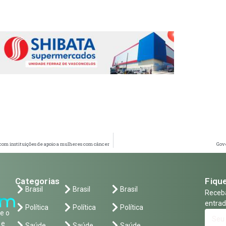
 com instituições de apoio a mulheres com câncer
Gove
Categorias
Fique
Brasil
Brasil
Brasil
Receba
entrad
Política
Política
Política
e o
 e
Saúde
Saúde
Saúde