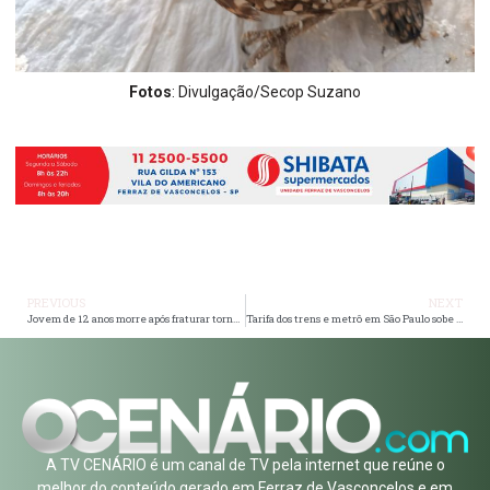
Fotos
: Divulgação/Secop Suzano
PREVIOUS
NEXT
Jovem de 12 anos morre após fraturar tornozelo no futebol e hospital é acusado de negligência pela família
Tarifa dos trens e metrô em São Paulo sobe para R$5 em janeiro de 2024
A TV CENÁRIO é um canal de TV pela internet que reúne o
melhor do conteúdo gerado em Ferraz de Vasconcelos e em