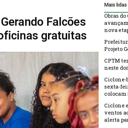
Mais lidas
Obras do
a Gerando Falcões
avançam 
nova eta
ficinas gratuitas
Prefeitur
Projeto 
CPTM ter
neste do
Ciclone-
sexta-fei
colocam 
Ciclone 
ventos a
alerta pa