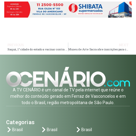
PREVIOUS
NEXT
Itaquá, 1° cidade do estado a vacinar contra a dengue, aplica 1,3 mil doses na primeira semana de campanha
Museu de Arte Sacra abre inscrições para concurso fotográfico em homenagem a SP
A TV CENÁRIO é um canal de TV pela internet que reúne o
melhor do conteúdo gerado em Ferraz de Vasconcelos e em
todo o Brasil, região metropolitana de São Paulo.
Categorias
Brasil
Brasil
Brasil