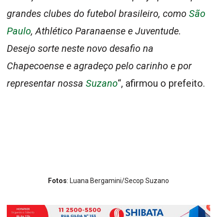
grandes clubes do futebol brasileiro, como
São
Paulo
, Athlético Paranaense e Juventude.
Desejo sorte neste novo desafio na
Chapecoense e agradeço pelo carinho e por
representar nossa
Suzano
“, afirmou o prefeito.
Fotos
: Luana Bergamini/Secop Suzano
PREVIOUS
NEXT
Vida de Marcelinho pós-futebol ofusca sua incrível história no Corinthians
Fundo Social de Suzano recebe 1,6 tonelada de alimentos