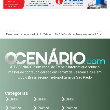
PREVIOUS
NEXT
Ferraz realiza terceira edição do “Drive-thru da Vistoria” com os profissionais do transporte escolar
Dia D de Combate à Dengue envolve 20 mil alunos em Ferraz
A TV CENÁRIO é um canal de TV pela internet que reúne o
melhor do conteúdo gerado em Ferraz de Vasconcelos e em
todo o Brasil, região metropolitana de São Paulo.
Categorias
Brasil
Brasil
Brasil
Política
Política
Política