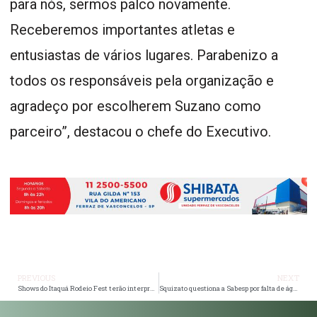
para nós, sermos palco novamente.
Receberemos importantes atletas e
entusiastas de vários lugares. Parabenizo a
todos os responsáveis pela organização e
agradeço por escolherem Suzano como
parceiro”, destacou o chefe do Executivo.
PREVIOUS
NEXT
Shows do Itaquá Rodeio Fest terão interpretação simultânea de Libras
Squizato questiona a Sabesp por falta de água potável e de rede de esgoto no Jardim Cambiri