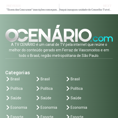
PREVIOUS
NEXT
“Enem dos Concursos” inscrições começam nesta sexta-feira (19)
Itaquá inaugura unidade do Conselho Tutelar no Caiuby e entraga veiculo zero/km
A TV CENÁRIO é um canal de TV pela internet que reúne o
melhor do conteúdo gerado em Ferraz de Vasconcelos e em
todo o Brasil, região metropolitana de São Paulo.
Categorias
Brasil
Brasil
Brasil
Política
Política
Política
Saúde
Saúde
Saúde
Economia
Economia
Economia
Esporte
Esporte
Esporte