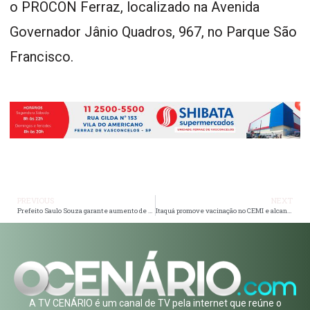
o PROCON Ferraz, localizado na Avenida
Governador Jânio Quadros, 967, no Parque São
Francisco.
PREVIOUS
NEXT
Prefeito Saulo Souza garante aumento de 10% no vale-alimentação e reajuste salarial de 5% para servidores
Itaquá promove vacinação no CEMI e alcança 400 idosos
A TV CENÁRIO é um canal de TV pela internet que reúne o