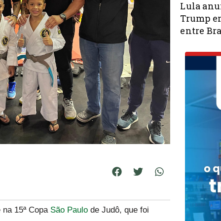
Lula anu
Trump em
entre Bra
e na 15ª Copa
São Paulo
de Judô, que foi