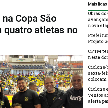
Mais lidas
Obras do
 na Copa São
avançam 
nova eta
 quatro atletas no
Prefeitur
Projeto 
CPTM ter
neste do
Ciclone-
sexta-fei
colocam 
Ciclone 
ventos a
alerta pa