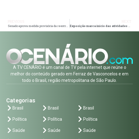
PREVIOUS
NEXT
Senado aprova medida provisória da reestruturação dos ministérios do governo Lula
Exposição marca início das atividades em alusão ao Mês do Meio Ambiente
A TV CENÁRIO é um canal de TV pela internet que reúne o
melhor do conteúdo gerado em Ferraz de Vasconcelos e em
todo o Brasil, região metropolitana de São Paulo.
Categorias
Brasil
Brasil
Brasil
Política
Política
Política
Saúde
Saúde
Saúde