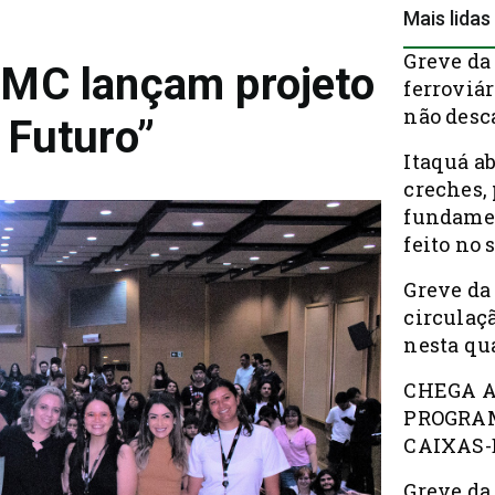
Mais lidas
Greve da
UMC lançam projeto
ferroviá
não desc
 Futuro”
Itaquá a
creches, 
fundamen
feito no 
Greve da
circulaç
nesta qua
CHEGA A
PROGRAM
CAIXAS-
Greve da