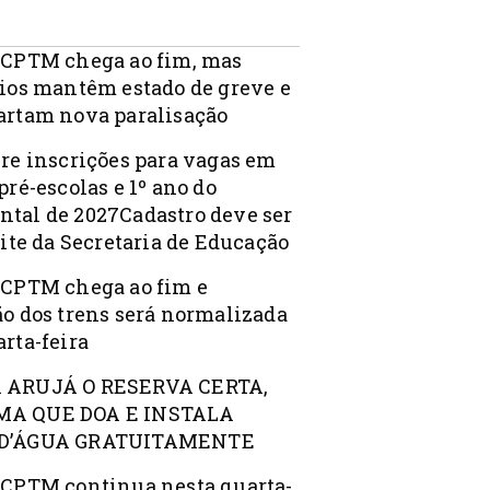
 CPTM chega ao fim, mas
rios mantêm estado de greve e
artam nova paralisação
bre inscrições para vagas em
pré-escolas e 1º ano do
tal de 2027Cadastro deve ser
site da Secretaria de Educação
 CPTM chega ao fim e
ão dos trens será normalizada
rta-feira
 ARUJÁ O RESERVA CERTA,
A QUE DOA E INSTALA
D’ÁGUA GRATUITAMENTE
 CPTM continua nesta quarta-