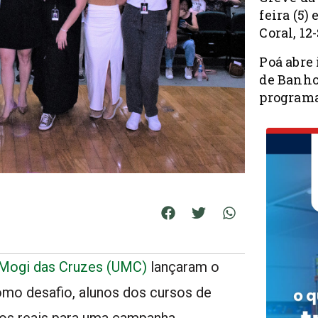
feira (5)
Coral, 12
Poá abre 
de Banho
programa
 Mogi das Cruzes (UMC)
lançaram o
omo desafio, alunos dos cursos de
os reais para uma campanha