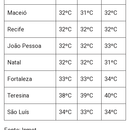
Maceió
32ºC
31ºC
32ºC
Recife
32ºC
32ºC
32ºC
João Pessoa
32ºC
32ºC
33ºC
Natal
32ºC
32ºC
31ºC
Fortaleza
33ºC
33ºC
34ºC
Teresina
38ºC
39ºC
40ºC
São Luís
34ºC
33ºC
34ºC
Fonte: Inmet