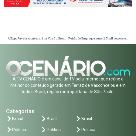
PREVIOUS
NEXT
A Expo Favela acontecerá na Vila Guilherme, nos dias 01, 02 e 03 de dezembro de 2023
Feirão do Emprego reúne 2,5 mil pessoas em Itaquá
A TV CENÁRIO é um canal de TV pela internet que reúne o
melhor do conteúdo gerado em Ferraz de Vasconcelos e em
todo o Brasil, região metropolitana de São Paulo.
Categorias
Brasil
Brasil
Brasil
Política
Política
Política