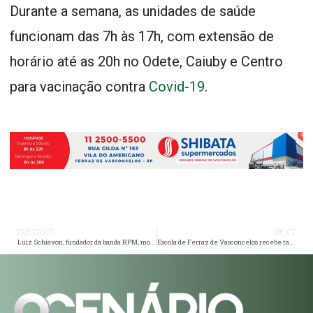
Durante a semana, as unidades de saúde
funcionam das 7h às 17h, com extensão de
horário até as 20h no Odete, Caiuby e Centro
para vacinação contra
Covid-19
.
PREVIOUS
NEXT
Luiz Schiavon, fundador da banda RPM, morre aos 64 anos.
Escola de Ferraz de Vasconcelos recebe tablets
e 