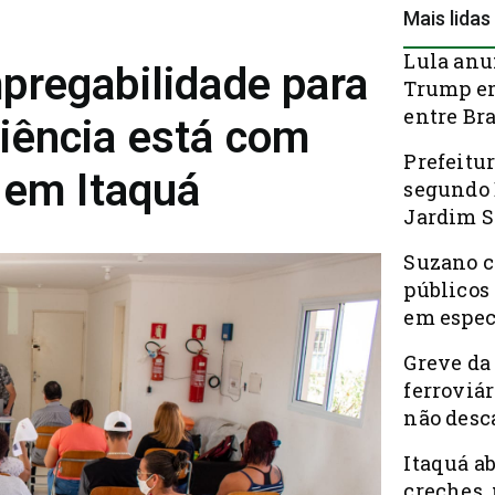
Mais lidas
Lula anu
pregabilidade para
Trump em
entre Bra
iência está com
Prefeitur
 em Itaquá
segundo 
Jardim S
Suzano c
públicos
em espec
Greve da
ferroviá
não desc
Itaquá a
creches, 