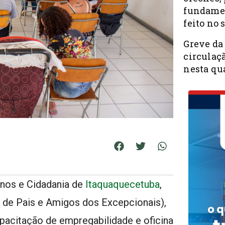
fundamen
feito no 
Greve da
circulaç
nesta qua
anos e Cidadania de
Itaquaquecetuba
,
de Pais e Amigos dos Excepcionais),
pacitação de empregabilidade e oficina