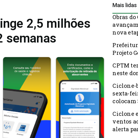
Mais lidas
Obras do
inge 2,5 milhões
avançam 
nova eta
2 semanas
Prefeitur
Projeto 
CPTM ter
neste do
Ciclone-
sexta-fei
colocam 
Ciclone 
ventos a
alerta pa