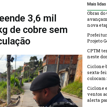
Mais lidas
Obras do
eende 3,6 mil
avançam 
nova eta
 kg de cobre sem
Prefeitur
culação
Projeto 
CPTM ter
neste do
Ciclone-
sexta-fei
colocam 
Ciclone 
ventos a
alerta pa