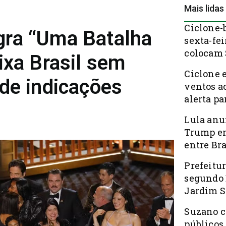
Mais lidas
Ciclone-
gra “Uma Batalha
sexta-fei
colocam 
ixa Brasil sem
Ciclone 
de indicações
ventos a
alerta pa
Lula anu
Trump em
entre Bra
Prefeitur
segundo 
Jardim S
Suzano c
públicos