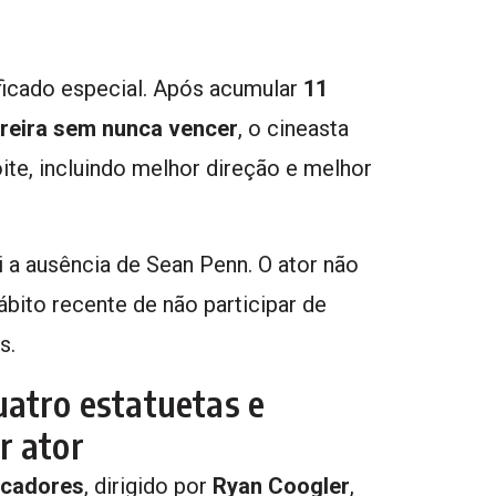
ificado especial. Após acumular
11
rreira sem nunca vencer
, o cineasta
ite, incluindo melhor direção e melhor
i a ausência de Sean Penn. O ator não
ito recente de não participar de
s.
uatro estatuetas e
r ator
cadores
, dirigido por
Ryan Coogler
,