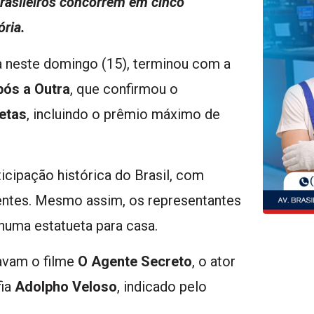
rasileiros concorrem em cinco
ória.
da neste domingo (15), terminou com a
ós a Outra
, que confirmou o
uetas
, incluindo o prêmio máximo de
cipação histórica do Brasil, com
entes. Mesmo assim, os representantes
huma estatueta para casa.
tavam o filme
O Agente Secreto
, o ator
fia
Adolpho Veloso
, indicado pelo