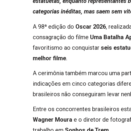
estatuetas, enquanto representantes b
categorias inéditas, mas saem sem vit
A 98ª edição do
Oscar 2026
, realiza
consagração do filme
Uma Batalha Ap
favoritismo ao conquistar
seis estat
melhor filme
.
A cerimônia também marcou uma parti
indicações em cinco categorias difer
brasileiros não conseguiram levar nen
Entre os concorrentes brasileiros es
Wagner Moura
e o diretor de fotogra
trabalho em
Sonhos de Trem
.