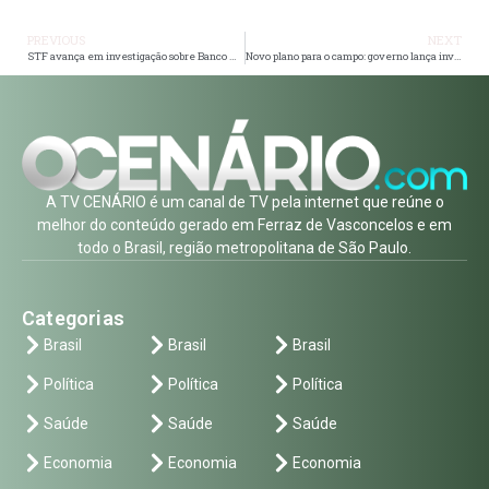
PREVIOUS
NEXT
STF avança em investigação sobre Banco Master e agenda nova rodada de depoimentos
Novo plano para o campo: governo lança investimento bilionário para ampliar reforma agrária no Brasil
A TV CENÁRIO é um canal de TV pela internet que reúne o
melhor do conteúdo gerado em Ferraz de Vasconcelos e em
todo o Brasil, região metropolitana de São Paulo.
Categorias
Brasil
Brasil
Brasil
Política
Política
Política
Saúde
Saúde
Saúde
Economia
Economia
Economia