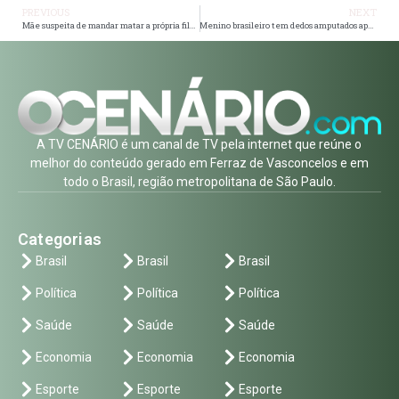
PREVIOUS
NEXT
Mãe suspeita de mandar matar a própria filha por disputa de herança em Caruaru
Menino brasileiro tem dedos amputados após agressão em escola de Portugal
A TV CENÁRIO é um canal de TV pela internet que reúne o
melhor do conteúdo gerado em Ferraz de Vasconcelos e em
todo o Brasil, região metropolitana de São Paulo.
Categorias
Brasil
Brasil
Brasil
Política
Política
Política
Saúde
Saúde
Saúde
Economia
Economia
Economia
Esporte
Esporte
Esporte