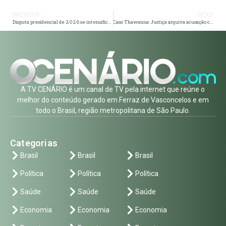
PREVIOUS
NEXT
Disputa presidencial de 2026 se intensifica: liderança de Lula diminui e cenário aponta maior competitividade
Caso Thawanna: Justiça arquiva acusação contra marido e investigação segue sob questionamentos
A TV CENÁRIO é um canal de TV pela internet que reúne o
melhor do conteúdo gerado em Ferraz de Vasconcelos e em
todo o Brasil, região metropolitana de São Paulo.
Categorias
Brasil
Brasil
Brasil
Política
Política
Política
Saúde
Saúde
Saúde
Economia
Economia
Economia