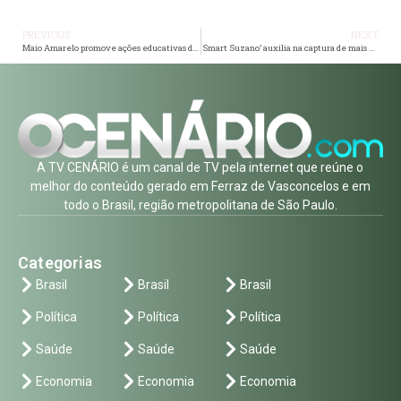
PREVIOUS
NEXT
Maio Amarelo promove ações educativas de trânsito em Itaquá
‘Smart Suzano’ auxilia na captura de mais um procurado da Justiça
A TV CENÁRIO é um canal de TV pela internet que reúne o
melhor do conteúdo gerado em Ferraz de Vasconcelos e em
todo o Brasil, região metropolitana de São Paulo.
Categorias
Brasil
Brasil
Brasil
Política
Política
Política
Saúde
Saúde
Saúde
Economia
Economia
Economia