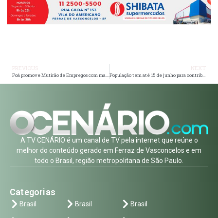
PREVIOUS
NEXT
Poá promove Mutirão de Empregos com mais de 1,9 mil vagas nesta quinta
População tem até 15 de junho para contribuir com ideias de melhorias da praça Padre João Álvares em Itaquá
A TV CENÁRIO é um canal de TV pela internet que reúne o
melhor do conteúdo gerado em Ferraz de Vasconcelos e em
todo o Brasil, região metropolitana de São Paulo.
Categorias
Brasil
Brasil
Brasil