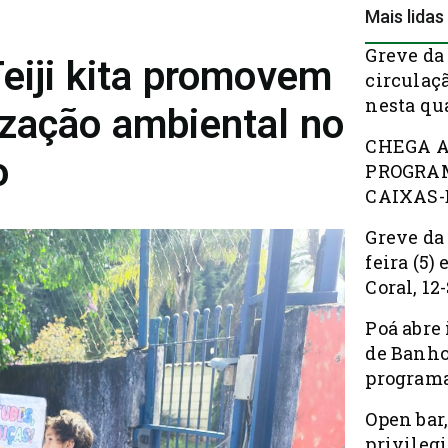
Mais lidas
Greve da
eiji kita promovem
circulaç
nesta qua
ização ambiental no
CHEGA A
o
PROGRAM
CAIXAS-
Greve da
feira (5)
Coral, 12
Poá abre 
de Banho
programa
Open bar,
privileg