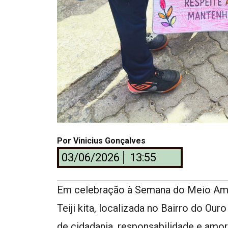
Por
Vinicius Gonçalves
03/06/2026
13:55
Em celebração à Semana do Meio Ambi
Teiji kita, localizada no Bairro do O
de cidadania, responsabilidade e amo