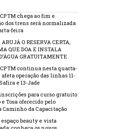
 CPTM chega ao fim e
ão dos trens será normalizada
rta-feira
 ARUJÁ O RESERVA CERTA,
A QUE DOA E INSTALA
D’ÁGUA GRATUITAMENTE
 CPTM continua nesta quarta-
 e afeta operação das linhas 11-
-Safira e 13-Jade
inscrições para curso gratuito
 e Tosa oferecido pelo
 Caminho da Capacitação
 espaço beauty e vista
iada: conheça os novos