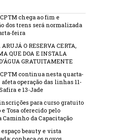
 CPTM chega ao fim e
ão dos trens será normalizada
rta-feira
 ARUJÁ O RESERVA CERTA,
A QUE DOA E INSTALA
D’ÁGUA GRATUITAMENTE
 CPTM continua nesta quarta-
 e afeta operação das linhas 11-
-Safira e 13-Jade
inscrições para curso gratuito
 e Tosa oferecido pelo
 Caminho da Capacitação
 espaço beauty e vista
iada: conheça os novos