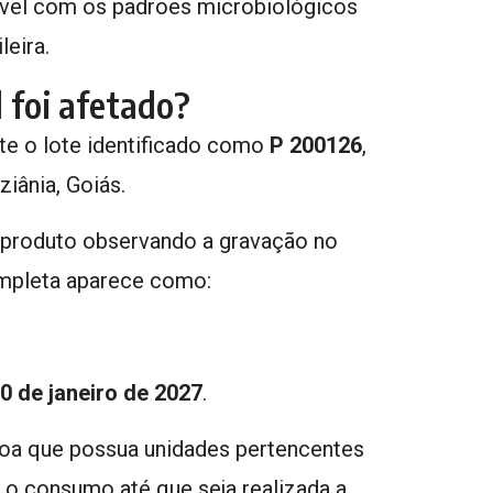
vel com os padrões microbiológicos
leira.
 foi afetado?
te o lote identificado como
P 200126
,
iânia, Goiás.
 produto observando a gravação no
mpleta aparece como:
0 de janeiro de 2027
.
oa que possua unidades pertencentes
 o consumo até que seja realizada a