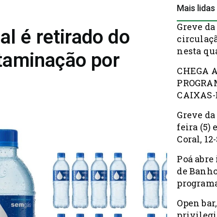
Mais lidas
Greve da
al é retirado do
circulaç
nesta qua
taminação por
CHEGA A
PROGRAM
CAIXAS-
Greve da
feira (5)
Coral, 12
Poá abre 
de Banho
programa
Open bar,
privileg